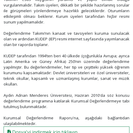
vurgulanmalıdır. Takım üyeleri, dikkatli bir şekilde hazırlanmış sorular
ile görüşmeleri yönlendirmeye hazırlıklı geleceklerdir. Oturumların
etkileşimli olması beklenir. Kurum üyeleri tarafından hiçbir resmi
sunum yapılmamalıdır.
Değerlendirme Takımı’nın kanaat ve tavsiyeleri kuruma sunulacak
olan ve ardından KUDEP (IEP) resmi internet sayfasında yayımlanacak
olan bir raporda toplanır.
KUDEP tarafından 1994’ten beri 40 ülkede (çoğunlukla Avrupa; ayrıca
Latin Amerika ve Güney Afrika) 250’nin üzerinde değerlendirme
yapılmıştır. Bu değerlendirmeler, her tip ve çeşitteki yüksek öğrenim
kurumunu kapsamaktadır: Devlet üniversiteleri ve özel üniversiteler,
teknik okullar, kapsamlı ve uzmanlaşmış kurumlar, sanat ve müzik
okulları.
Aydın Adnan Menderes Üniversitesi, Haziran 2010'da söz konusu
değerlendirme programına katılarak Kurumsal Değerlendirmeye tabi
tutulmuş bulunmaktadır.
Kurumsal Değerlendirme Raporu'na, aşağıdaki bağlantıdan
ulaşılabilmektedir.
Dosya'yi indirmek için tıklayın