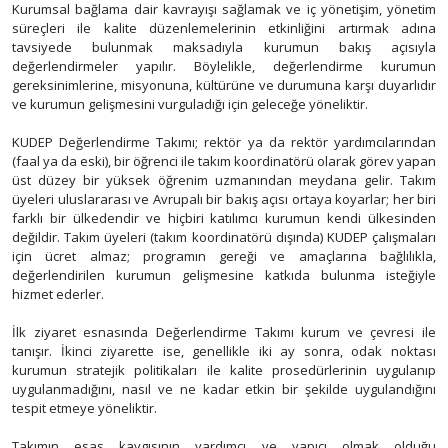
Kurumsal bağlama dair kavrayışı sağlamak ve iç yönetişim, yönetim
süreçleri ile kalite düzenlemelerinin etkinliğini artırmak adına
tavsiyede bulunmak maksadıyla kurumun bakış açısıyla
değerlendirmeler yapılır. Böylelikle, değerlendirme kurumun
gereksinimlerine, misyonuna, kültürüne ve durumuna karşı duyarlıdır
ve kurumun gelişmesini vurguladığı için geleceğe yöneliktir.
KUDEP Değerlendirme Takımı; rektör ya da rektör yardımcılarından
(faal ya da eski), bir öğrenci ile takım koordinatörü olarak görev yapan
üst düzey bir yüksek öğrenim uzmanından meydana gelir. Takım
üyeleri uluslararası ve Avrupalı bir bakış açısı ortaya koyarlar; her biri
farklı bir ülkedendir ve hiçbiri katılımcı kurumun kendi ülkesinden
değildir. Takım üyeleri (takım koordinatörü dışında) KUDEP çalışmaları
için ücret almaz; programın gereği ve amaçlarına bağlılıkla,
değerlendirilen kurumun gelişmesine katkıda bulunma isteğiyle
hizmet ederler.
İlk ziyaret esnasında Değerlendirme Takımı kurum ve çevresi ile
tanışır. İkinci ziyarette ise, genellikle iki ay sonra, odak noktası
kurumun stratejik politikaları ile kalite prosedürlerinin uygulanıp
uygulanmadığını, nasıl ve ne kadar etkin bir şekilde uygulandığını
tespit etmeye yöneliktir.
Takımın esas kaygısının yardımcı ve yapıcı olmak olduğu