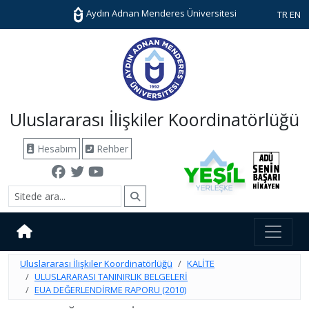
Aydın Adnan Menderes Üniversitesi
TR
EN
Uluslararası İlişkiler Koordinatörlüğü
Hesabım
Rehber
Uluslararası İlişkiler Koordinatörlüğü
KALİTE
ULUSLARARASI TANINIRLIK BELGELERİ
EUA DEĞERLENDİRME RAPORU (2010)