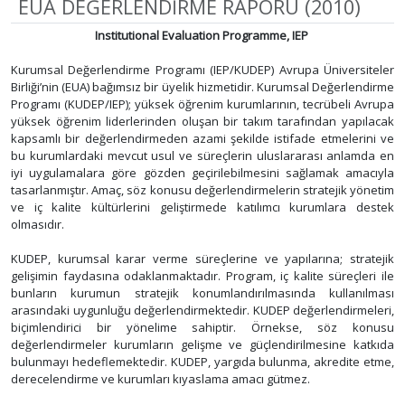
EUA DEĞERLENDİRME RAPORU (2010)
Institutional Evaluation Programme, IEP
Kurumsal Değerlendirme Programı (IEP/KUDEP) Avrupa Üniversiteler
Birliği’nin (EUA) bağımsız bir üyelik hizmetidir. Kurumsal Değerlendirme
Programı (KUDEP/IEP); yüksek öğrenim kurumlarının, tecrübeli Avrupa
yüksek öğrenim liderlerinden oluşan bir takım tarafından yapılacak
kapsamlı bir değerlendirmeden azami şekilde istifade etmelerini ve
bu kurumlardaki mevcut usul ve süreçlerin uluslararası anlamda en
iyi uygulamalara göre gözden geçirilebilmesini sağlamak amacıyla
tasarlanmıştır. Amaç, söz konusu değerlendirmelerin stratejik yönetim
ve iç kalite kültürlerini geliştirmede katılımcı kurumlara destek
olmasıdır.
KUDEP, kurumsal karar verme süreçlerine ve yapılarına; stratejik
gelişimin faydasına odaklanmaktadır. Program, iç kalite süreçleri ile
bunların kurumun stratejik konumlandırılmasında kullanılması
arasındaki uygunluğu değerlendirmektedir. KUDEP değerlendirmeleri,
biçimlendirici bir yönelime sahiptir. Örnekse, söz konusu
değerlendirmeler kurumların gelişme ve güçlendirilmesine katkıda
bulunmayı hedeflemektedir. KUDEP, yargıda bulunma, akredite etme,
derecelendirme ve kurumları kıyaslama amacı gütmez.