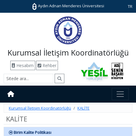
Aydın Adnan Menderes Üniversitesi
TR
Kurumsal İletişim Koordinatörlüğü
Hesabım
Rehber
Kurumsal İletişim Koordinatörlüğü
KALİTE
KALİTE
Birim Kalite Politikası