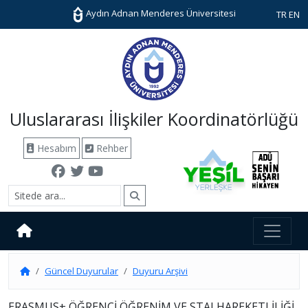
Aydın Adnan Menderes Üniversitesi
TR
EN
Uluslararası İlişkiler Koordinatörlüğü
Hesabım
Rehber
Güncel Duyurular
Duyuru Arşivi
ERASMUS+ ÖĞRENCİ ÖĞRENİM VE STAJ HAREKETLİLİĞİ