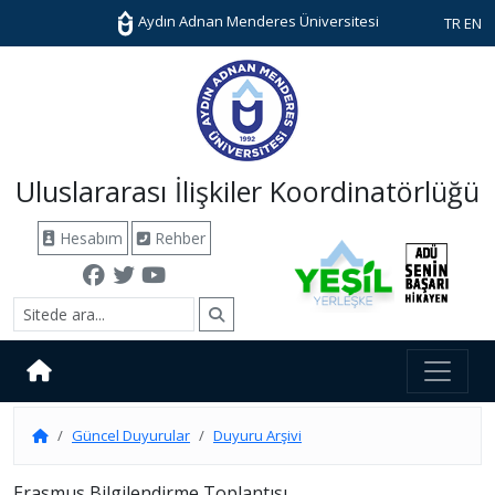
Aydın Adnan Menderes Üniversitesi
TR
EN
Uluslararası İlişkiler Koordinatörlüğü
Hesabım
Rehber
Güncel Duyurular
Duyuru Arşivi
Erasmus Bilgilendirme Toplantısı