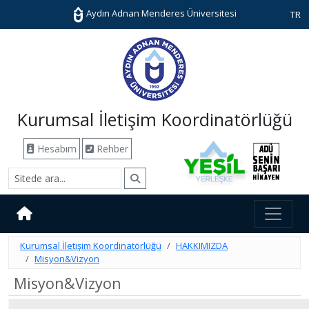
Aydın Adnan Menderes Üniversitesi
TR
Kurumsal İletişim Koordinatörlüğü
Hesabım
Rehber
Kurumsal İletişim Koordinatörlüğü
HAKKIMIZDA
Misyon&Vizyon
Misyon&Vizyon